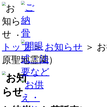
トップ
＞
お知らせ
＞ 
原聖地霊園）